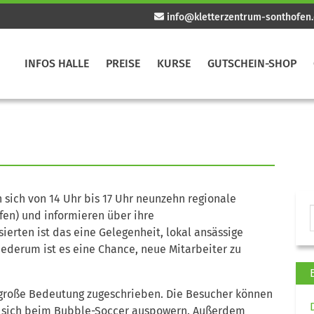
info@kletterzentrum-sonthofen
INFOS HALLE
PREISE
KURSE
GUTSCHEIN-SHOP
n sich von 14 Uhr bis 17 Uhr neunzehn regionale
en) und informieren über ihre
ierten ist das eine Gelegenheit, lokal ansässige
ederum ist es eine Chance, neue Mitarbeiter zu
große Bedeutung zugeschrieben. Die Besucher können
r sich beim Bubble-Soccer auspowern. Außerdem