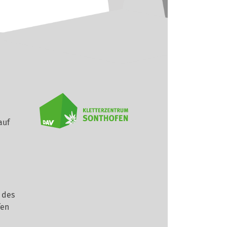
auf
 des
fen