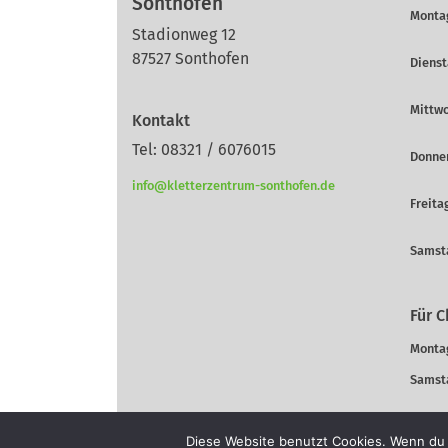
Sonthofen
Montag
Stadionweg 12
87527 Sonthofen
Dienst
Mittwo
Kontakt
Tel: 08321 / 6076015
Donner
info@kletterzentrum-sonthofen.de
Freitag
Samsta
Für C
Montag
Samsta
Diese Website benutzt Cookies. Wenn du 