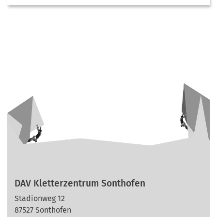
DAV Kletterzentrum Sonthofen
Stadionweg 12
87527 Sonthofen