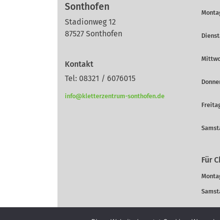
Sonthofen
Montag
Stadionweg 12
87527 Sonthofen
Dienst
Mittwo
Kontakt
Tel: 08321 / 6076015
Donner
info@kletterzentrum-sonthofen.de
Freitag
Samsta
Für C
Montag
Samsta