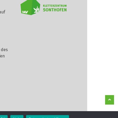
auf
 des
fen