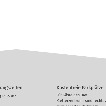
ungszeiten
Kostenfreie Parkplätze
Für Gäste des DAV
 17 - 22 Uhr
Kletterzentrums sind rechts 